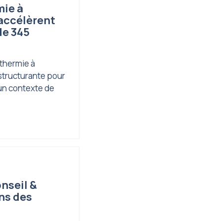
mie à
 accélèrent
de 345
thermie à
structurante pour
un contexte de
nseil &
ns des