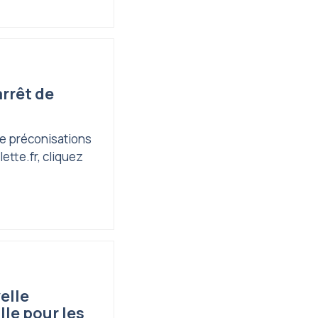
rrêt de
e préconisations
ette.fr, cliquez
elle
le pour les