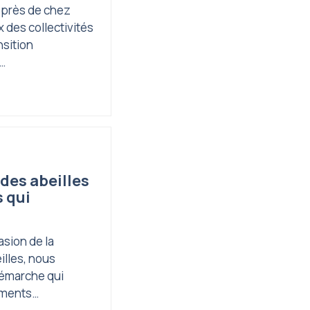
 près de chez
 des collectivités
nsition
s…
des abeilles
 qui
asion de la
illes, nous
démarche qui
ements…