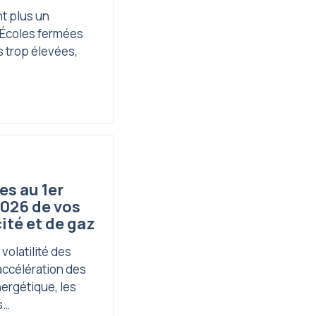
nt plus un
Écoles fermées
 trop élevées,
es au 1er
 2026 de vos
ité et de gaz
volatilité des
accélération des
nergétique, les
s…