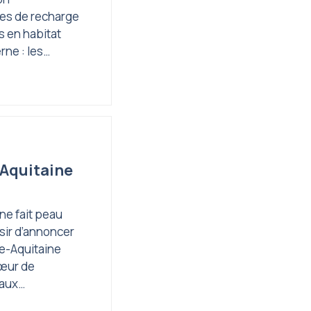
ves de recharge
s en habitat
rne : les…
 Aquitaine
ne fait peau
sir d’annoncer
e-Aquitaine
œur de
eaux…