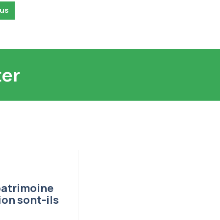
ous
ter
patrimoine
ion sont-ils