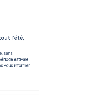
out l’été,
té, sans
période estivale
s vous informer