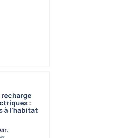
e recharge
ctriques :
 à l’habitat
ient
on