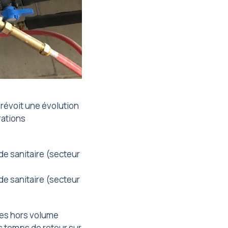
prévoit une évolution
rations
de sanitaire (secteur
de sanitaire (secteur
ées hors volume
s temps de retour sur