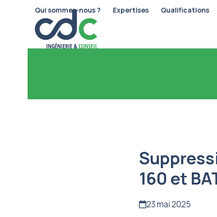
Skip
Qui sommes-nous ?
Expertises
Qualifications
to
content
Suppressi
160 et BA
23 mai 2025