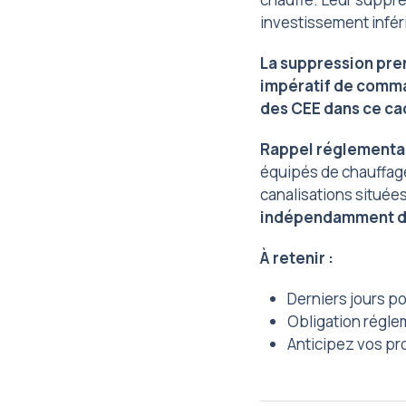
investissement inféri
La suppression prend
impératif de comma
des CEE dans ce ca
Rappel réglementa
équipés de chauffage
canalisations située
indépendamment du
À retenir :
Derniers jours po
Obligation régle
Anticipez vos pr