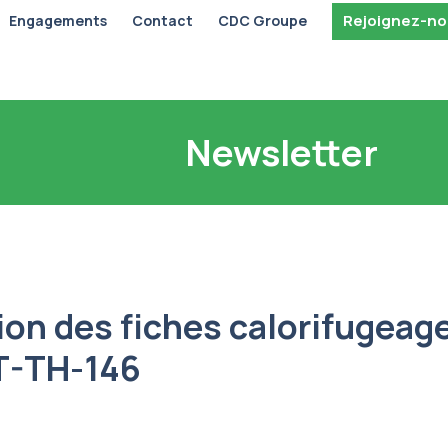
Rejoignez-n
Engagements
Contact
CDC Groupe
Newsletter
on des fiches calorifugeag
T-TH-146