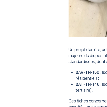
Un projet d’arrêté, a
majeure du dispositif
standardisées, dont 
BAR-TH-160
: Is
résidentiel) ;
BAT-TH-146
: Is
tertiaire).
Ces fiches concernen
chauffé. Leur suppre