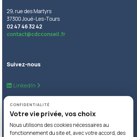
29, rue des Martyrs
37300 Joué-Les-Tours
02 47 46 32 42
contact@cdcconseil.fr
Suivez-nous
LinkedIn
Inscrivez-vous à notre Newsletter pour suivre
CONFIDENTIALITÉ
toutes nos actualités.
Votre vie privée, vos choix
Nous utilisons des cookies nécessaires au
Inscription Newsletter
fonctionnement du site et, avec votre accord, des