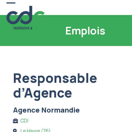
Skip
Open
Close
to
content
mobile
mobile
Emplois
menu
menu
Responsable
d’Agence
Agence Normandie
CDI
Le Havre (76)