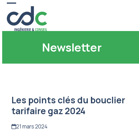
Skip
Open
Close
to
content
mobile
mobile
menu
menu
Newsletter
Les points clés du bouclier
tarifaire gaz 2024
21 mars 2024