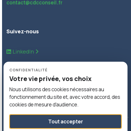
contact@cdcconseil.fr
Suivez-nous
LinkedIn
Inscrivez-vous à notre Newsletter pour suivre
CONFIDENTIALITÉ
toutes nos actualités.
Votre vie privée, vos choix
Nous utilisons des cookies nécessaires au
Inscription Newsletter
fonctionnement du site et, avec votre accord, des
cookies de mesure d’audience.
Tout accepter
© Copyright 2026 CDC Conseil –
Politique de confidentialité
–