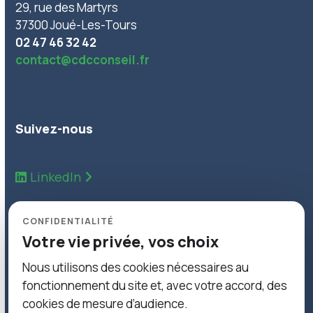
29, rue des Martyrs
37300 Joué-Les-Tours
02 47 46 32 42
contact@cdcconseil.fr
Suivez-nous
LinkedIn
Inscrivez-vous à notre Newsletter pour suivre
CONFIDENTIALITÉ
toutes nos actualités.
Votre vie privée, vos choix
Nous utilisons des cookies nécessaires au
Inscription Newsletter
fonctionnement du site et, avec votre accord, des
cookies de mesure d’audience.