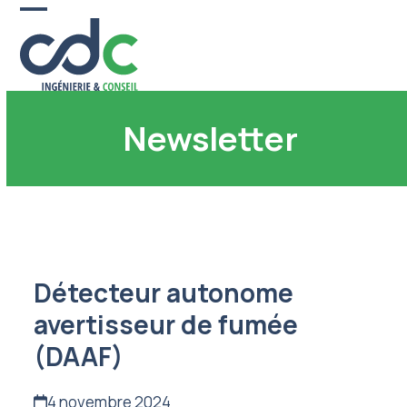
Skip
Open
Close
to
content
mobile
mobile
menu
menu
Newsletter
Détecteur autonome
avertisseur de fumée
(DAAF)
4 novembre 2024